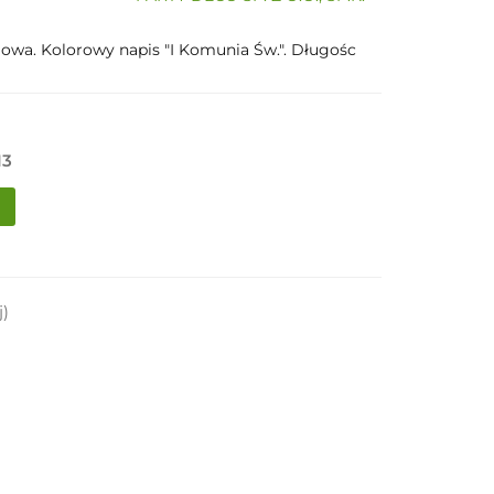
iowa. Kolorowy napis "I Komunia Św.". Długośc
13
j)