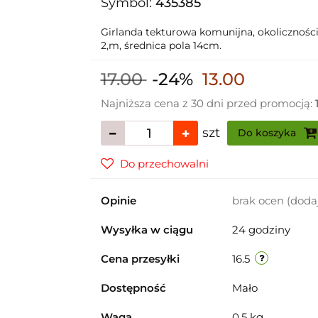
Symbol:
435385
Girlanda tekturowa komunijna, okolicznośc
2,m, średnica pola 14cm.
17.00
-24%
13.00
Najniższa cena z 30 dni przed promocją:
szt
Do koszyka
Do przechowalni
Opinie
brak ocen
(doda
Wysyłka w ciągu
24 godziny
Cena przesyłki
16.5
Dostępność
Mało
Waga
0.5 kg