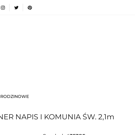
wki
Nowości
Bestsellery
Blog
Dodatkow
egorie
Zabawki
Nowości
Bestsellery
Blog
e infromacje.
Zobacz
Kategorie
 URODZINOWE
ER NAPIS I KOMUNIA ŚW. 2,1m