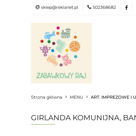
sklep@reklanet.pl
502368682
Menu
Zaba
Zobacz
Kat
Menu
Dodatkow
Strona główna
MENU
ART. IMPREZOWE I
GIRLANDA KOMUNIJNA, BAN