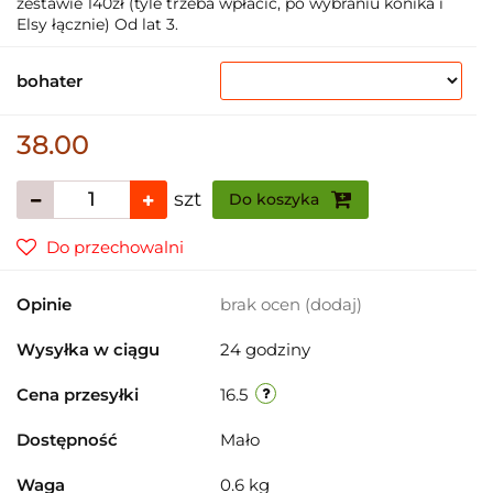
zestawie 140zł (tyle trzeba wpłacić, po wybraniu konika i
Elsy łącznie) Od lat 3.
bohater
38.00
szt
Do koszyka
Do przechowalni
Opinie
brak ocen
(dodaj)
Wysyłka w ciągu
24 godziny
Cena przesyłki
16.5
Dostępność
Mało
Waga
0.6 kg