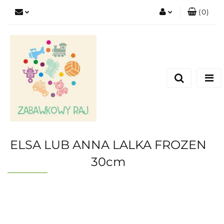
(
0
)
Zaloguj się
Zarejestruj się
Dodaj zgłoszenie
ELSA LUB ANNA LALKA FROZEN
30cm