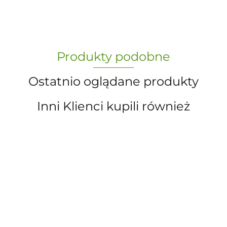
„Paula” S.C. Marzena Dudkiewicz
Produkty podobne
Sławomir Dudkiewicz
Ostatnio oglądane produkty
Inni Klienci kupili również
A.S. Sun-day PPUH
A&S SP. Z O.O.