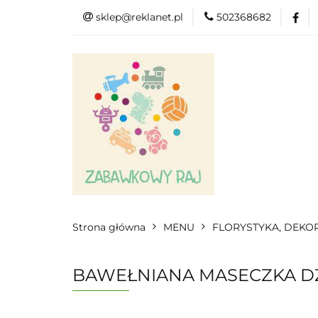
sklep@reklanet.pl
502368682
Menu
Zaba
Zobacz
Kat
Menu
Dodatkow
Strona główna
MENU
FLORYSTYKA, DEKO
BAWEŁNIANA MASECZKA D