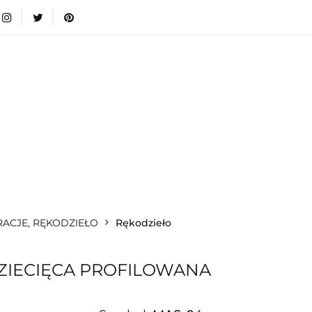
wki
Nowości
Bestsellery
Blog
Dodatkow
egorie
Zabawki
Nowości
Bestsellery
Blog
e infromacje.
Zobacz
Kategorie
RACJE, RĘKODZIEŁO
Rękodzieło
ZIECIĘCA PROFILOWANA