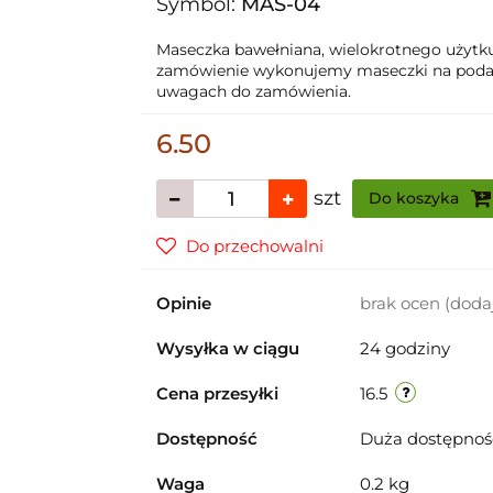
Symbol:
MAS-04
Maseczka bawełniana, wielokrotnego użytku.
zamówienie wykonujemy maseczki na podan
uwagach do zamówienia.
6.50
szt
Do koszyka
Do przechowalni
Opinie
brak ocen
(doda
Wysyłka w ciągu
24 godziny
Cena przesyłki
16.5
Dostępność
Duża dostępno
Waga
0.2 kg