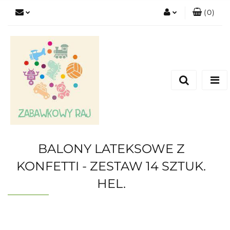
(
0
)
Zaloguj się
Zarejestruj się
Dodaj zgłoszenie
BALONY LATEKSOWE Z
KONFETTI - ZESTAW 14 SZTUK.
HEL.