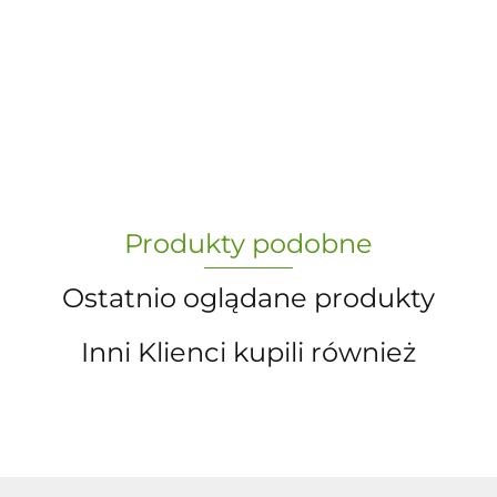
-
„Paula” S.C. Marzena Dudkiewicz
Produkty podobne
Sławomir Dudkiewicz
Ostatnio oglądane produkty
Inni Klienci kupili również
A.S. Sun-day PPUH