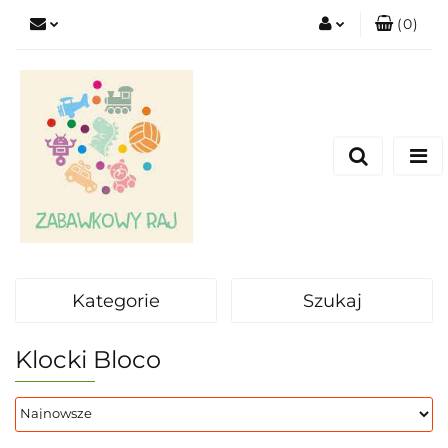
(
0
)
Zaloguj się
Zarejestruj się
Dodaj zgłoszenie
Kategorie
Szukaj
Klocki Bloco