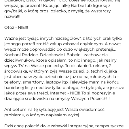
wręczając prezent! Kupując lalkę Barbie lub figurkę z
gry/bajki, o którą prosi dziecko, z myślą, że wystarczy
nazwa!!!
Otóż - NIE!!!
Ważne jest tysiąc innych "szczegółów", z których brak tylko
jednego potrafi zrobić zakup zabawki chybionym. A nawet
wręcz może doprowadzić do dużo większych pretensji...
Kochani Rodzice, Dziadkowie i Babcie - zachowania
dzieci/wnuków, które opisałam, to nic innego, jak realny
wpływ TV na Wasze pociechy. To działanie 1. reklam, 2.
środowiska, w którym żyją Wasze dzieci. 3. techniki, jaka
jest obecna w życiu dzieci nieraz już od najmłodszych la -
telefony, smartfony, laptopy itp. Telewizję mam na końcu
haniebnej listy mediów tylko dlatego, że byle jak, ale jeszcze
jakoś przesiewa treści. Internet - NIE!!! To silnopresyjnie
działające środowisko na umysły Waszych Pociech!!!
Antidotum na tę sytuację jest Wasza świadomość
problemu, o którym napisałam wyżej.
Dziś chcę polecić dwie zabawki integracyjne, terapeutyczne