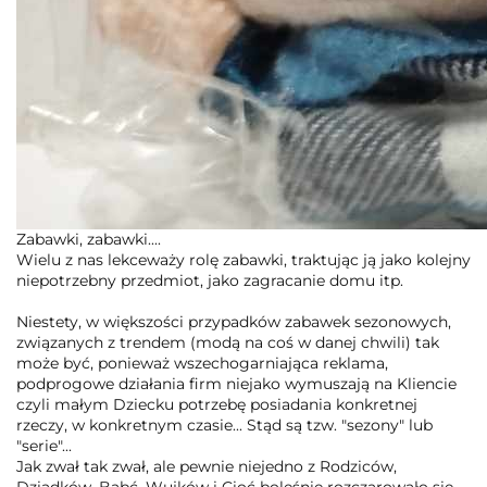
Zabawki, zabawki....
Wielu z nas lekceważy rolę zabawki, traktując ją jako kolejny
niepotrzebny przedmiot, jako zagracanie domu itp.
Niestety, w większości przypadków zabawek sezonowych,
związanych z trendem (modą na coś w danej chwili) tak
może być, ponieważ wszechogarniająca reklama,
podprogowe działania firm niejako wymuszają na Kliencie
czyli małym Dziecku potrzebę posiadania konkretnej
rzeczy, w konkretnym czasie... Stąd są tzw. "sezony" lub
"serie"...
Jak zwał tak zwał, ale pewnie niejedno z Rodziców,
Dziadków, Babć, Wujków i Cioć boleśnie rozczarowało się